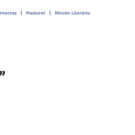
ntactos
Pastoral
Rincón Literario
”